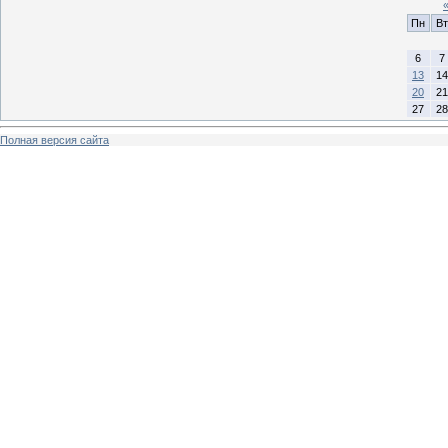
Пн
Вт
6
7
13
14
20
21
27
28
Полная версия сайта