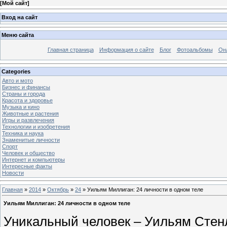
[
Мой сайт
]
Вход на сайт
Меню сайта
Главная страница
Информация о сайте
Блог
Фотоальбомы
Он
Categories
Авто и мото
Бизнес и финансы
Страны и города
Красота и здоровье
Музыка и кино
Животные и растения
Игры и развлечения
Технологии и изобретения
Техника и наука
Знаменитые личности
Спорт
Человек и общество
Интернет и компьютеры
Интересные факты
Новости
Главная
»
2014
»
Октябрь
»
24
» Уильям Миллиган: 24 личности в одном теле
Уильям Миллиган: 24 личности в одном теле
Уникальный человек – Уильям Стенл