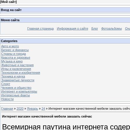
[
Мой сайт
]
Вход на сайт
Меню сайта
Главная страница
Информация о сайте
Блог
Фотоальбомы
Он
Categories
Авто и мото
Бизнес и финансы
Страны и города
Красота и здоровье
Музыка и кино
Животные и растения
Игры и развлечения
Технологии и изобретения
Техника и наука
Знаменитые личности
Спорт
Человек и общество
Интернет и компьютеры
Интересные факты
Новости
Главная
»
2020
»
Январь
»
24
» Интернет магазин качественной мебели заказать сейч
Интернет магазин качественной мебели заказать сейчас
Всемирная паутина интернета содер